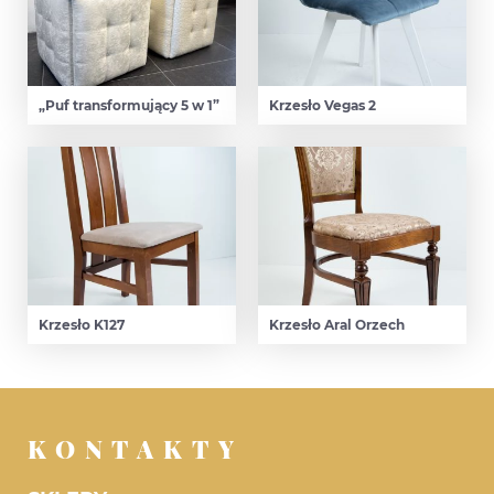
„Puf transformujący 5 w 1”
Krzesło Vegas 2
Krzesło K127
Krzesło Aral Orzech
KONTAKTY