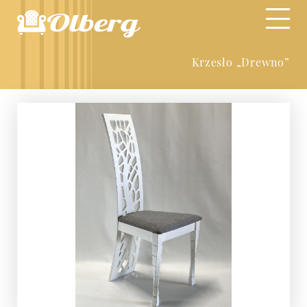
Krzesło „Drewno”