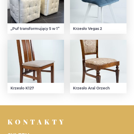
„Puf transformujący 5 w 1”
Krzesło Vegas 2
Krzesło K127
Krzesło Aral Orzech
KONTAKTY