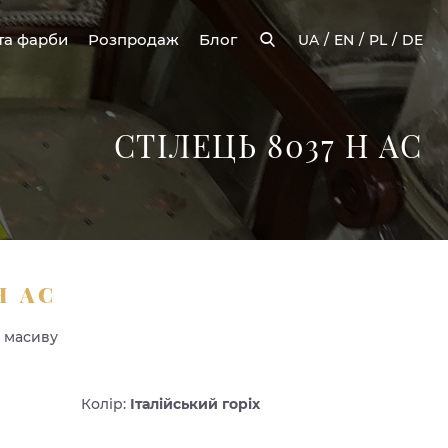
та фарби
Розпродаж
Блог
UA
EN
PL
DE
СТІЛЕЦЬ 8037 Н АС
Н АС
з масиву
Колір:
Італійський горіх