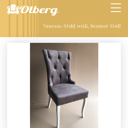
Vanessa-Stuhl weiß, brauner Stoff