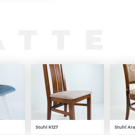
ATTE
Stuhl K127
Stuhl Ar