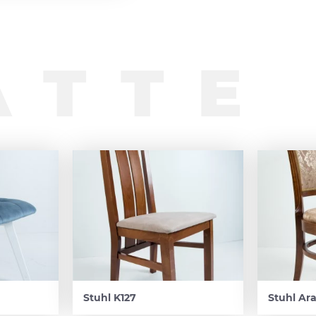
ATTE
Stuhl K127
Stuhl Ar