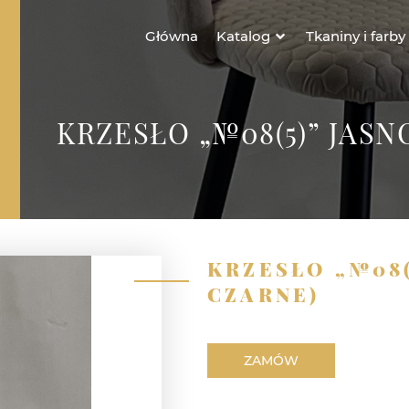
Główna
Katalog
Tkaniny i farby
KRZESŁO „№08(5)” JAS
KRZESŁO „№08
CZARNE)
ZAMÓW