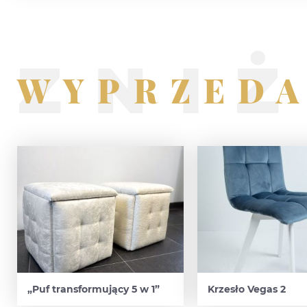
ZNIŻ
WYPRZED
„Puf transformujący 5 w 1”
Krzesło Vegas 2