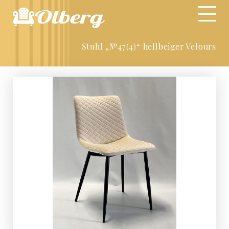
Stuhl „№47(4)“ hellbeiger Velours