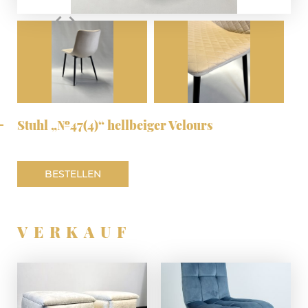
Stuhl „№47(4)“ hellbeiger Velours
BESTELLEN
VERKAUF